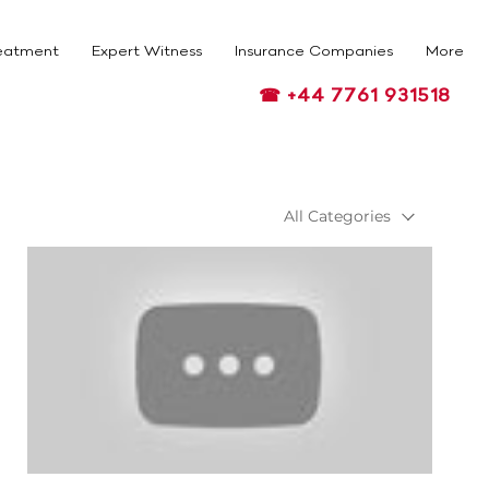
eatment
Expert Witness
Insurance Companies
More
☎ +44 7761 931518
All Categories