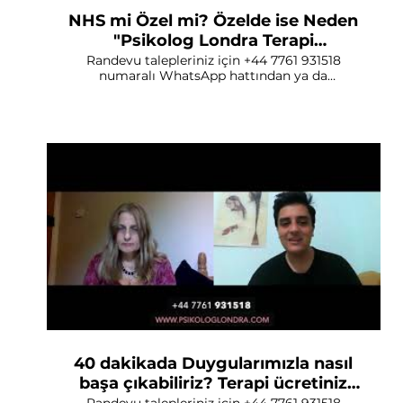
NHS mi Özel mi? Özelde ise Neden
"Psikolog Londra Terapi
Platformu"?
Randevu talepleriniz için +44 7761 931518
numaralı WhatsApp hattından ya da
www.psikologlondra.com'dan ulaşabilirsiniz.
İngiltere'de NHS ruh sağlığı hizmeti verirken
neden Psikolog Londra Terapi Platformu'nu
tercih etmeliyiz? Psikolog Londra Terapi
Platformu'nda yapılan "Ön Görüşme" nedir ve
neden önemlidir?
40 dakikada Duygularımızla nasıl
başa çıkabiliriz? Terapi ücretiniz