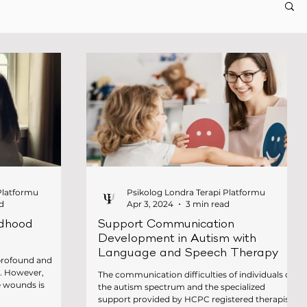
Platformu
Psikolog Londra Terapi Platformu
d
Apr 3, 2024
3 min read
ldhood
Support Communication
Development in Autism with
Language and Speech Therapy
profound and
e. However,
The communication difficulties of individuals on
e wounds is
the autism spectrum and the specialized
support provided by HCPC registered therapists