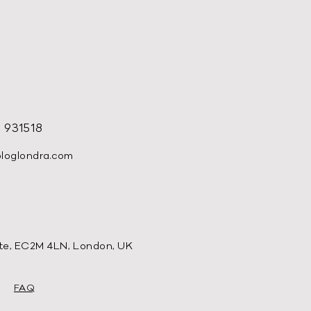
 931518
ologlondra.com
te, EC2M 4LN, London, UK
FAQ