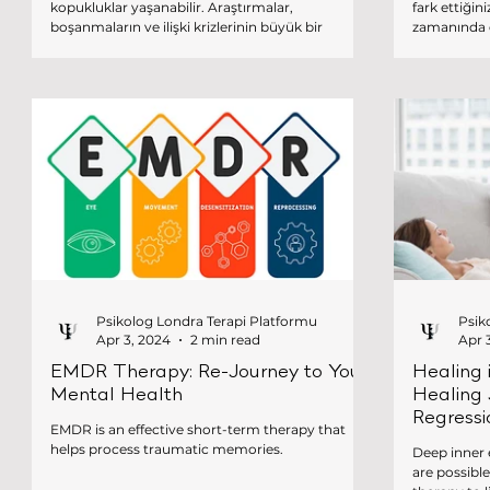
kopukluklar yaşanabilir. Araştırmalar,
fark ettiği
boşanmaların ve ilişki krizlerinin büyük bir
zamanında 
kısmının iletişim problemlerinden
Ancak NHS 
kaynaklandığını göstermektedir. İşte bu noktada,
bekleme süre
Gottman Çift Terapisi bilimsel kanıtlara dayalı,
değerlendi
etkili ve dünyada en çok kullanılan çift terapisi
bulundurur. Özellikle Londra’da yaşayan T
yaklaşımlarından biri olarak öne çıkmaktadır.
aileler için, 
sistemin ka
Psikolog Londra Terapi Platformu
Psik
Apr 3, 2024
2 min read
Apr 
EMDR Therapy: Re-Journey to Your
Healing 
Mental Health
Healing 
Regress
EMDR is an effective short-term therapy that
helps process traumatic memories.
Deep inner 
are possibl