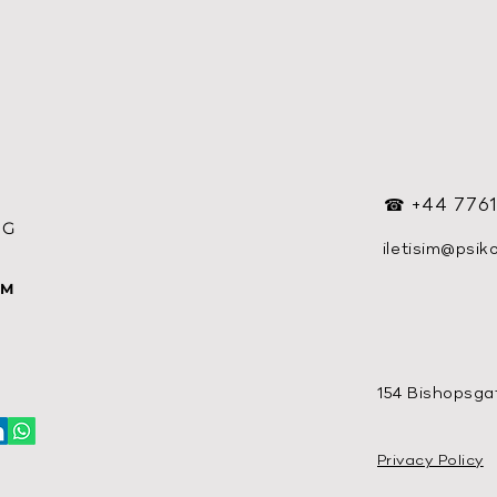
☎ +44 7761
OG
iletisim@psik
Y
RM
154 Bishopsga
Privacy Policy