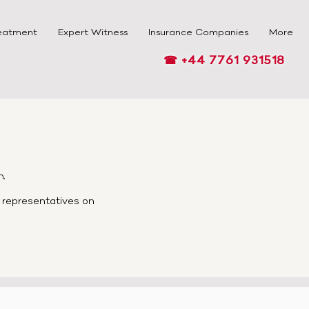
eatment
Expert Witness
Insurance Companies
More
☎ +44 7761 931518
h.
d representatives on