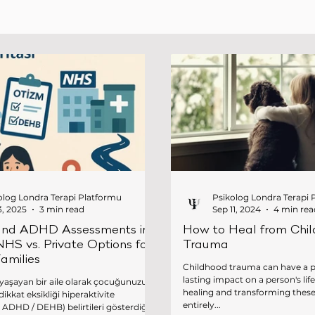
olog Londra Terapi Platformu
Psikolog Londra Terapi 
3, 2025
3 min read
Sep 11, 2024
4 min rea
and ADHD Assessments in
How to Heal from Chi
NHS vs. Private Options for
Trauma
Families
Childhood trauma can have a 
lasting impact on a person's lif
e yaşayan bir aile olarak çocuğunuzun
healing and transforming thes
entirely...
 ADHD / DEHB) belirtileri gösterdiğini