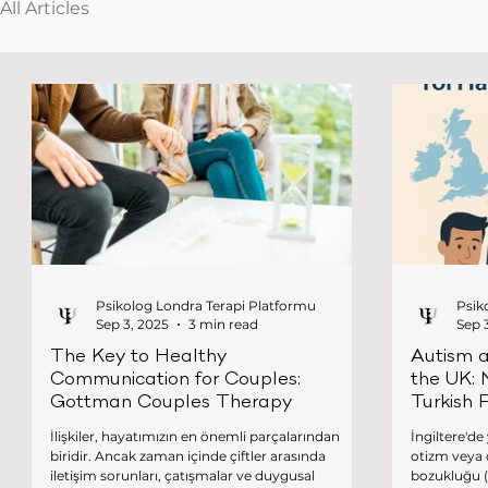
All Articles
Psikolog Londra Terapi Platformu
Psik
Sep 3, 2025
3 min read
Sep 
The Key to Healthy
Autism 
Communication for Couples:
the UK: 
Gottman Couples Therapy
Turkish 
İlişkiler, hayatımızın en önemli parçalarından
İngiltere'd
biridir. Ancak zaman içinde çiftler arasında
otizm veya dikkat eksikliği hiperaktivite
iletişim sorunları, çatışmalar ve duygusal
bozukluğu (