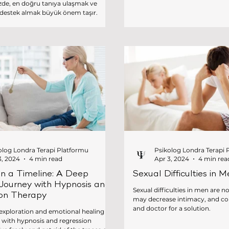
nizde, en doğru tanıya ulaşmak ve
destek almak büyük önem taşır.
üzerindeki yoğunluk ve uzun
leri nedeniyle birçok aile, özel bir
rme seçeneğini de göz önünde
ürk
dil bariyeri, kültürel farklılıklar ve
rmaşıklığı sür
olog Londra Terapi Platformu
Psikolog Londra Terapi 
3, 2024
4 min read
Apr 3, 2024
4 min rea
in a Timeline: A Deep
Sexual Difficulties in 
Journey with Hypnosis and
Sexual difficulties in men are n
ion Therapy
may decrease intimacy, and con
and doctor for a solution.
exploration and emotional healing
e with hypnosis and regression