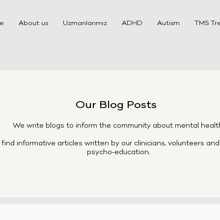
e
About us
Uzmanlarımız
ADHD
Autism
TMS Tr
Our Blog Posts
We write blogs to inform the community about mental healt
find informative articles written by our clinicians, volunteers an
psycho-education.