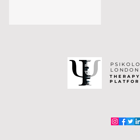
PSIKOL
LONDON
THERAP
PLATFO