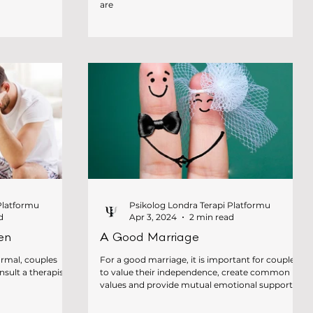
are
Platformu
Psikolog Londra Terapi Platformu
d
Apr 3, 2024
2 min read
Men
A Good Marriage
ormal, couples
For a good marriage, it is important for couples
sult a therapist
to value their independence, create common
values and provide mutual emotional support.